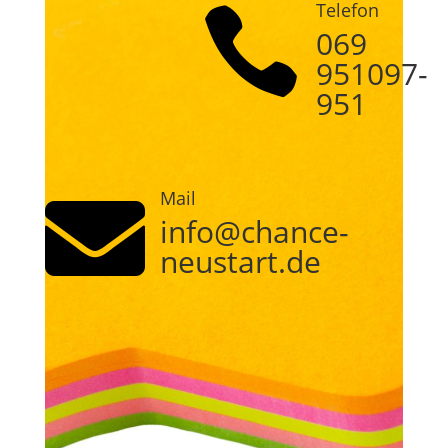
Telefon

069
951097-
951
Mail

info@chance-
neustart.de