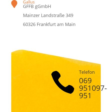
Gallus

GFFB gGmbH
Mainzer Landstraße 349
60326 Frankfurt am Main
Telefon

069
951097-
951