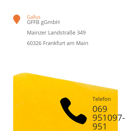
Gallus

GFFB gGmbH
Mainzer Landstraße 349
60326 Frankfurt am Main
Telefon

069
951097-
951